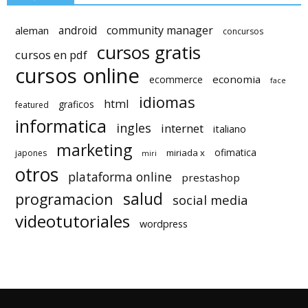
android
community manager
aleman
concursos
cursos gratis
cursos en pdf
cursos online
economia
ecommerce
face
idiomas
html
graficos
featured
informatica
ingles
internet
italiano
marketing
ofimatica
miriada x
japones
miri
otros
plataforma online
prestashop
salud
programacion
social media
videotutoriales
wordpress