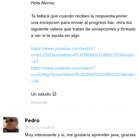
Hola Alonso,
Te faltará que cuando recibes la respuesta poner
una excepcion para enviar al progress bar, mira los
siguiente videos que tratan de excepciones y threads
a ver si te ayuda en algo
https://www.youtube.com/watch?
v=M1sS9Zkm5is&list=PL4D956E5314B9C253&index
=27
https://www.youtube.com/watch?
v=vS2Mg7Vxwn0&list=PL4D956E5314B9C253&index
=28
Un saludo 😉
Responder
Pedro
16/12/2013 at 18:19
Muy interesante y si, me gustaría aprender java, gracias