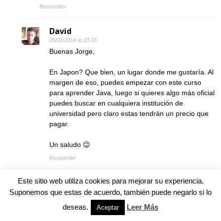
Responder
David
05/02/2014 at 23:33
Buenas Jorge,
En Japon? Que bien, un lugar donde me gustaría. Al
margen de eso, puedes empezar con este curso
para aprender Java, luego si quieres algo más oficial
puedes buscar en cualquiera institución de
universidad pero claro estas tendrán un precio que
pagar.
Un saludo 😉
Responder
Este sitio web utiliza cookies para mejorar su experiencia.
Carlos M. Ariza
Suponemos que estas de acuerdo, también puede negarlo si lo
15/02/2014 at 22:11
deseas.
Leer Más
Aceptar
Hola, Muchas gracias por el aporte. Durante mucho
tiempo busqué cursos de Java por toda la Red, pero