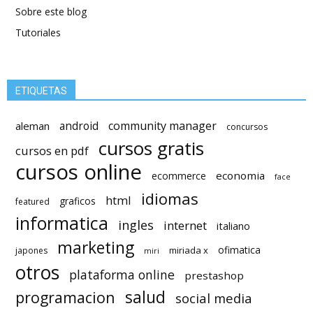
Sobre este blog
Tutoriales
ETIQUETAS
android
community manager
aleman
concursos
cursos gratis
cursos en pdf
cursos online
economia
ecommerce
face
idiomas
html
graficos
featured
informatica
ingles
internet
italiano
marketing
ofimatica
miriada x
japones
miri
otros
plataforma online
prestashop
salud
programacion
social media