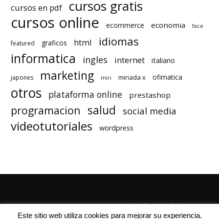
cursos gratis
cursos en pdf
cursos online
economia
ecommerce
face
idiomas
html
graficos
featured
informatica
ingles
internet
italiano
marketing
ofimatica
miriada x
japones
miri
otros
plataforma online
prestashop
salud
programacion
social media
videotutoriales
wordpress
Quienes Somos
Autores
Politica de Privacidad
Este sitio web utiliza cookies para mejorar su experiencia.