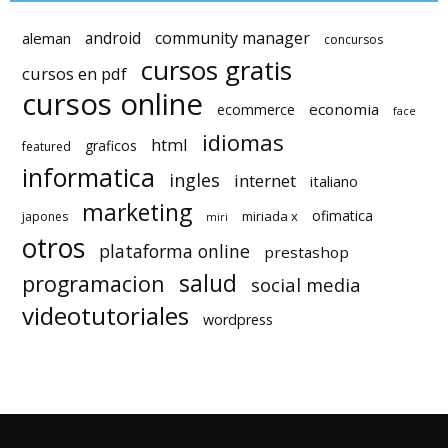
android
community manager
aleman
concursos
cursos gratis
cursos en pdf
cursos online
economia
ecommerce
face
idiomas
html
graficos
featured
informatica
ingles
internet
italiano
marketing
ofimatica
miriada x
japones
miri
otros
plataforma online
prestashop
salud
programacion
social media
videotutoriales
wordpress