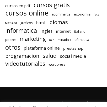
cursos gratis
cursos en pdf
cursos online
economia
ecommerce
face
idiomas
html
graficos
featured
informatica
ingles
internet
italiano
marketing
ofimatica
miriada x
japones
miri
otros
plataforma online
prestashop
salud
programacion
social media
videotutoriales
wordpress
Quienes Somos
Autores
Politica de Privacidad