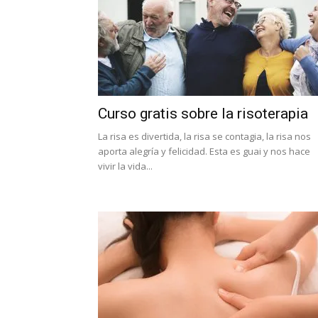
Curso gratis sobre la risoterapia
La risa es divertida, la risa se contagia, la risa nos
aporta alegría y felicidad. Esta es guai y nos hace
vivir la vida...