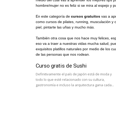
medio del cual vas a aprender los mejores tips 
hombre/mujer no es feliz si se mira al espejo y 
En este categoría de
cursos gratuitos
vas a apr
como cursos de pilates, running, musculación y o
piel, pintarte las uñas y mucho más.
También otra cosa que nos hace muy felices, es
eso va a traer a nuestras vidas mucha salud, p
exquisitos platillos naturales por medio de los c
de las personas que nos rodean.
Curso gratis de Sushi
Definitivamente el país de Japón está de moda y
todo lo que esté relacionado con su cultura,
gastronomía e incluso la arquitectura gana cada...