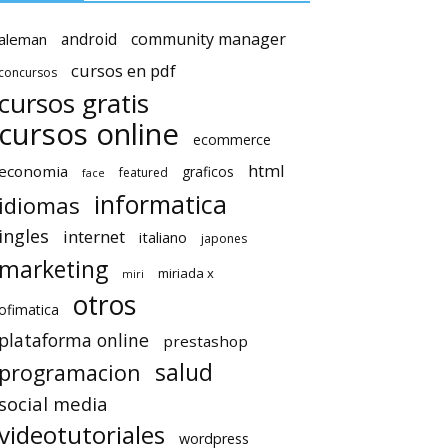
android
community manager
aleman
cursos en pdf
concursos
cursos gratis
cursos online
ecommerce
html
economia
graficos
featured
face
informatica
idiomas
ingles
internet
italiano
japones
marketing
miriada x
miri
otros
ofimatica
plataforma online
prestashop
salud
programacion
social media
videotutoriales
wordpress