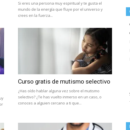
Si eres una persona muy espiritual y te gusta el
mundo de la energía que fluye por el universo y
crees en la fuerza...
Curso gratis de mutismo selectivo
¿Has oído hablar alguna vez sobre el mutismo
selectivo? ¿Te has vuelto inmerso en un caso, o
uy
conoces a alguien cercano a ti que...
or