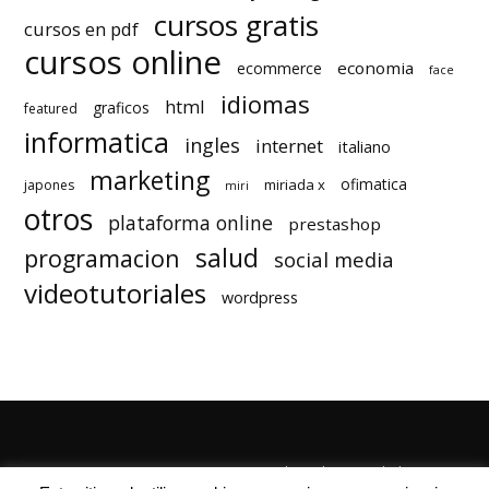
cursos gratis
cursos en pdf
cursos online
economia
ecommerce
face
idiomas
html
graficos
featured
informatica
ingles
internet
italiano
marketing
ofimatica
miriada x
japones
miri
otros
plataforma online
prestashop
salud
programacion
social media
videotutoriales
wordpress
Quienes Somos
Autores
Politica de Privacidad