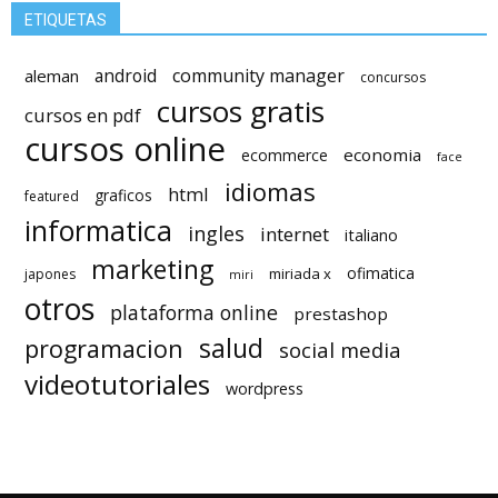
ETIQUETAS
android
community manager
aleman
concursos
cursos gratis
cursos en pdf
cursos online
economia
ecommerce
face
idiomas
html
graficos
featured
informatica
ingles
internet
italiano
marketing
ofimatica
miriada x
japones
miri
otros
plataforma online
prestashop
salud
programacion
social media
videotutoriales
wordpress