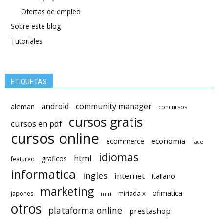
Ofertas de empleo
Sobre este blog
Tutoriales
ETIQUETAS
android
community manager
aleman
concursos
cursos gratis
cursos en pdf
cursos online
economia
ecommerce
face
idiomas
html
graficos
featured
informatica
ingles
internet
italiano
marketing
ofimatica
miriada x
japones
miri
otros
plataforma online
prestashop