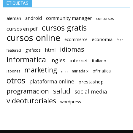
ETIQUETAS
android
community manager
aleman
concursos
cursos gratis
cursos en pdf
cursos online
economia
ecommerce
face
idiomas
html
graficos
featured
informatica
ingles
internet
italiano
marketing
ofimatica
miriada x
japones
miri
otros
plataforma online
prestashop
salud
programacion
social media
videotutoriales
wordpress