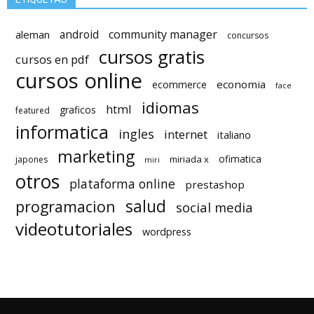
android
community manager
aleman
concursos
cursos gratis
cursos en pdf
cursos online
economia
ecommerce
face
idiomas
html
graficos
featured
informatica
ingles
internet
italiano
marketing
ofimatica
miriada x
japones
miri
otros
plataforma online
prestashop
salud
programacion
social media
videotutoriales
wordpress