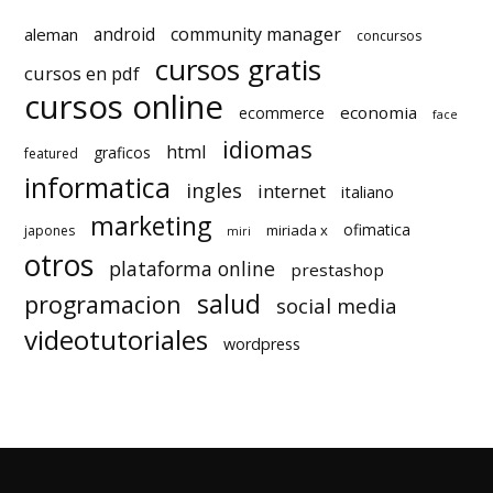
android
community manager
aleman
concursos
cursos gratis
cursos en pdf
cursos online
economia
ecommerce
face
idiomas
html
graficos
featured
informatica
ingles
internet
italiano
marketing
ofimatica
miriada x
japones
miri
otros
plataforma online
prestashop
salud
programacion
social media
videotutoriales
wordpress