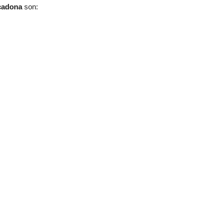
rcadona
son: