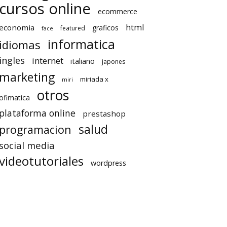
cursos online
ecommerce
html
economia
graficos
featured
face
informatica
idiomas
ingles
internet
italiano
japones
marketing
miriada x
miri
otros
ofimatica
plataforma online
prestashop
salud
programacion
social media
videotutoriales
wordpress