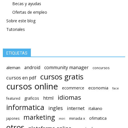
Becas y ayudas
Ofertas de empleo
Sobre este blog
Tutoriales
ETIQUETAS
android
community manager
aleman
concursos
cursos gratis
cursos en pdf
cursos online
economia
ecommerce
face
idiomas
html
graficos
featured
informatica
ingles
internet
italiano
marketing
ofimatica
miriada x
japones
miri
otros