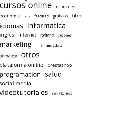
cursos online
ecommerce
html
economia
graficos
featured
face
informatica
idiomas
ingles
internet
italiano
japones
marketing
miriada x
miri
otros
ofimatica
plataforma online
prestashop
salud
programacion
social media
videotutoriales
wordpress