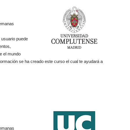
emanas
l usuario puede
entos,
re el mundo
nformación se ha creado este curso el cual te ayudará a
emanas