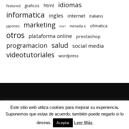
idiomas
html
graficos
featured
informatica
ingles
internet
italiano
marketing
ofimatica
miriada x
japones
miri
otros
plataforma online
prestashop
salud
programacion
social media
videotutoriales
wordpress
Quienes Somos
Autores
Politica de Privacidad
Este sitio web utiliza cookies para mejorar su experiencia.
Suponemos que estas de acuerdo, también puede negarlo si lo
deseas.
Leer Más
Aceptar
© Mil Cursos Gratis 2018