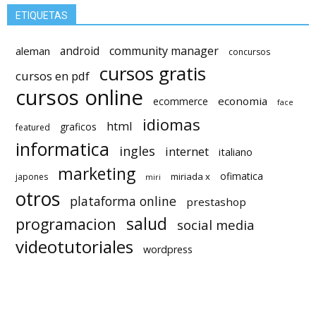
ETIQUETAS
android
community manager
aleman
concursos
cursos gratis
cursos en pdf
cursos online
economia
ecommerce
face
idiomas
html
graficos
featured
informatica
ingles
internet
italiano
marketing
ofimatica
miriada x
japones
miri
otros
plataforma online
prestashop
salud
programacion
social media
videotutoriales
wordpress