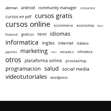
android
community manager
aleman
concursos
cursos gratis
cursos en pdf
cursos online
economia
ecommerce
face
idiomas
html
graficos
featured
informatica
ingles
internet
italiano
marketing
ofimatica
miriada x
japones
miri
otros
plataforma online
prestashop
salud
programacion
social media
videotutoriales
wordpress