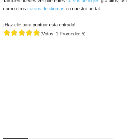
También puedes ver diferentes
cursos de ingles
gratuitos, asi
como otros
cursos de idiomas
en nuestro portal.
¡Haz clic para puntuar esta entrada!
(Votos:
1
Promedio:
5
)