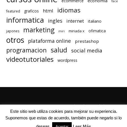
economia
ecommerce
face
idiomas
html
graficos
featured
informatica
ingles
internet
italiano
marketing
ofimatica
miriada x
japones
miri
otros
plataforma online
prestashop
salud
programacion
social media
videotutoriales
wordpress
Quienes Somos
Autores
Politica de Privacidad
Este sitio web utiliza cookies para mejorar su experiencia.
Suponemos que estas de acuerdo, también puede negarlo si lo
deseas.
Leer Más
Aceptar