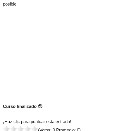
posible.
Curso finalizado 🙁
¡Haz clic para puntuar esta entrada!
(Votos:
0
Promedio:
0
)