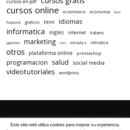
cursos gratis
cursos en pdf
cursos online
economia
ecommerce
face
idiomas
html
graficos
featured
informatica
ingles
internet
italiano
marketing
ofimatica
miriada x
japones
miri
otros
plataforma online
prestashop
salud
programacion
social media
videotutoriales
wordpress
Quienes Somos
Autores
Politica de Privacidad
Este sitio web utiliza cookies para mejorar su experiencia.