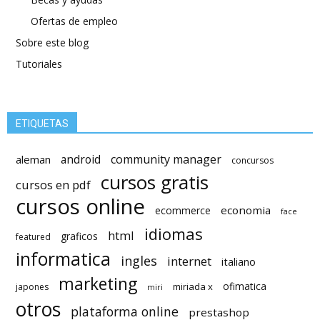
Ofertas de empleo
Sobre este blog
Tutoriales
ETIQUETAS
android
community manager
aleman
concursos
cursos gratis
cursos en pdf
cursos online
economia
ecommerce
face
idiomas
html
graficos
featured
informatica
ingles
internet
italiano
marketing
ofimatica
miriada x
japones
miri
otros
plataforma online
prestashop