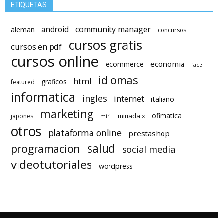
ETIQUETAS
android
community manager
aleman
concursos
cursos gratis
cursos en pdf
cursos online
economia
ecommerce
face
idiomas
html
graficos
featured
informatica
ingles
internet
italiano
marketing
ofimatica
miriada x
japones
miri
otros
plataforma online
prestashop
salud
programacion
social media
videotutoriales
wordpress