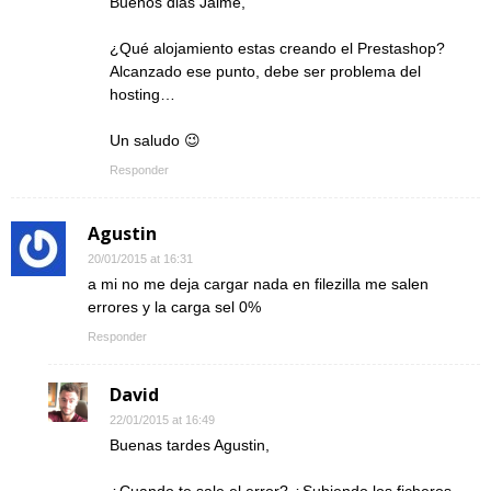
Buenos dias Jaime,
¿Qué alojamiento estas creando el Prestashop?
Alcanzado ese punto, debe ser problema del
hosting…
Un saludo 😉
Responder
Agustin
20/01/2015 at 16:31
a mi no me deja cargar nada en filezilla me salen
errores y la carga sel 0%
Responder
David
22/01/2015 at 16:49
Buenas tardes Agustin,
¿Cuando te sale el error? ¿Subiendo los ficheros