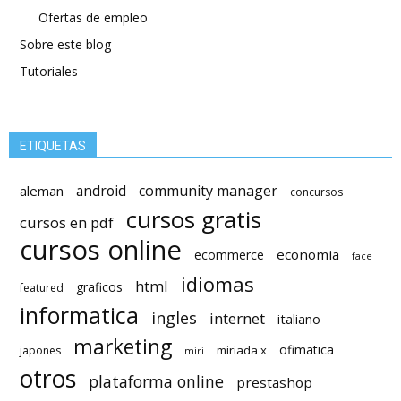
Ofertas de empleo
Sobre este blog
Tutoriales
ETIQUETAS
android
community manager
aleman
concursos
cursos gratis
cursos en pdf
cursos online
economia
ecommerce
face
idiomas
html
graficos
featured
informatica
ingles
internet
italiano
marketing
ofimatica
miriada x
japones
miri
otros
plataforma online
prestashop