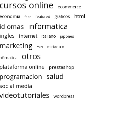
cursos online
ecommerce
html
economia
graficos
featured
face
informatica
idiomas
ingles
internet
italiano
japones
marketing
miriada x
miri
otros
ofimatica
plataforma online
prestashop
salud
programacion
social media
videotutoriales
wordpress