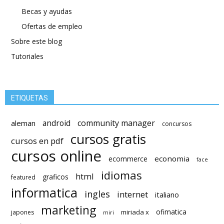
Becas y ayudas
Ofertas de empleo
Sobre este blog
Tutoriales
ETIQUETAS
android
community manager
aleman
concursos
cursos gratis
cursos en pdf
cursos online
economia
ecommerce
face
idiomas
html
graficos
featured
informatica
ingles
internet
italiano
marketing
ofimatica
miriada x
japones
miri