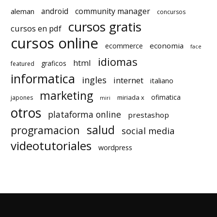
android
community manager
aleman
concursos
cursos gratis
cursos en pdf
cursos online
economia
ecommerce
face
idiomas
html
graficos
featured
informatica
ingles
internet
italiano
marketing
ofimatica
miriada x
japones
miri
otros
plataforma online
prestashop
salud
programacion
social media
videotutoriales
wordpress