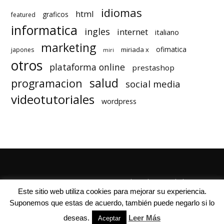
idiomas
html
graficos
featured
informatica
ingles
internet
italiano
marketing
ofimatica
miriada x
japones
miri
otros
plataforma online
prestashop
salud
programacion
social media
videotutoriales
wordpress
Quienes Somos
Autores
Politica de Privacidad
Este sitio web utiliza cookies para mejorar su experiencia.
Suponemos que estas de acuerdo, también puede negarlo si lo
deseas.
Leer Más
Aceptar
© Mil Cursos Gratis 2018