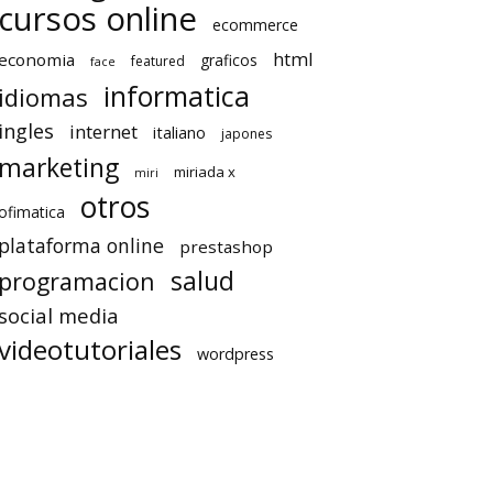
cursos online
ecommerce
html
economia
graficos
featured
face
informatica
idiomas
ingles
internet
italiano
japones
marketing
miriada x
miri
otros
ofimatica
plataforma online
prestashop
salud
programacion
social media
videotutoriales
wordpress