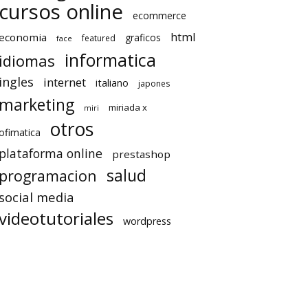
cursos online
ecommerce
html
economia
graficos
featured
face
informatica
idiomas
ingles
internet
italiano
japones
marketing
miriada x
miri
otros
ofimatica
plataforma online
prestashop
salud
programacion
social media
videotutoriales
wordpress