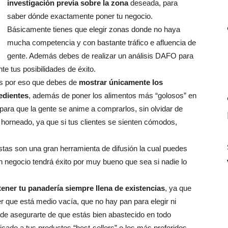
investigación previa sobre la zona
deseada, para
saber dónde exactamente poner tu negocio.
Básicamente tienes que elegir zonas donde no haya
mucha competencia y con bastante tráfico e afluencia de
gente. Además debes de realizar un análisis DAFO para
e tus posibilidades de éxito.
es por eso que debes de
mostrar únicamente los
edientes
, además de poner los alimentos más “golosos” en
para que la gente se anime a comprarlos, sin olvidar de
horneado, ya que si tus clientes se sienten cómodos,
estas son una gran herramienta de difusión la cual puedes
n negocio tendrá éxito por muy bueno que sea si nadie lo
ener tu panadería siempre llena de existencias
, ya que
r que está medio vacía, que no hay pan para elegir ni
 de asegurarte de que estás bien abastecido en todo
ado a tus productos “best-sellers” o los más preferidos