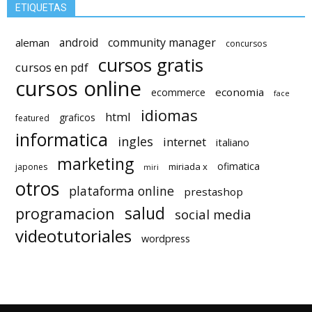
ETIQUETAS
android
community manager
aleman
concursos
cursos gratis
cursos en pdf
cursos online
economia
ecommerce
face
idiomas
html
graficos
featured
informatica
ingles
internet
italiano
marketing
ofimatica
miriada x
japones
miri
otros
plataforma online
prestashop
salud
programacion
social media
videotutoriales
wordpress