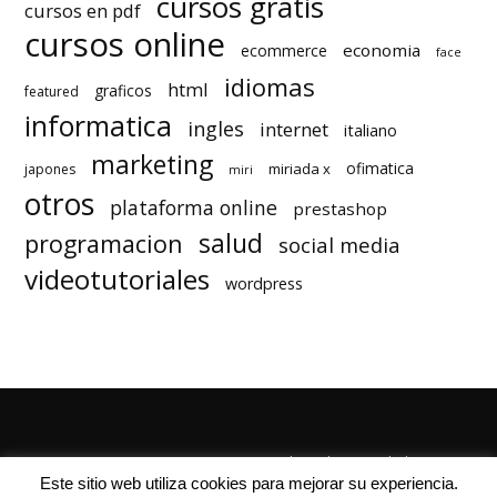
cursos gratis
cursos en pdf
cursos online
economia
ecommerce
face
idiomas
html
graficos
featured
informatica
ingles
internet
italiano
marketing
ofimatica
miriada x
japones
miri
otros
plataforma online
prestashop
salud
programacion
social media
videotutoriales
wordpress
Quienes Somos
Autores
Politica de Privacidad
Este sitio web utiliza cookies para mejorar su experiencia.