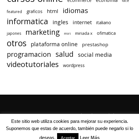
economia
ecommerce
face
idiomas
html
graficos
featured
informatica
ingles
internet
italiano
marketing
ofimatica
miriada x
japones
miri
otros
plataforma online
prestashop
salud
programacion
social media
videotutoriales
wordpress
Quienes Somos
Autores
Politica de Privacidad
Este sitio web utiliza cookies para mejorar su experiencia.
Suponemos que estas de acuerdo, también puede negarlo si lo
deseas.
Leer Más
Aceptar