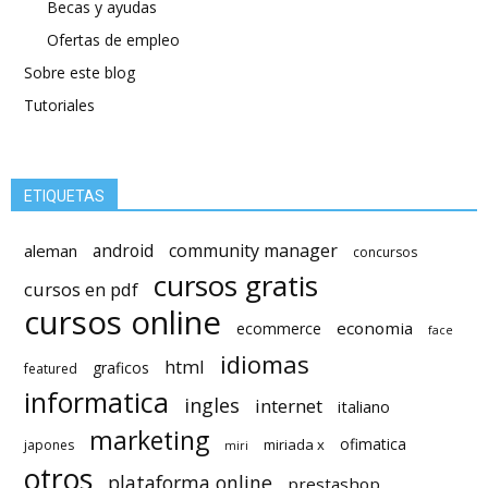
Becas y ayudas
Ofertas de empleo
Sobre este blog
Tutoriales
ETIQUETAS
android
community manager
aleman
concursos
cursos gratis
cursos en pdf
cursos online
economia
ecommerce
face
idiomas
html
graficos
featured
informatica
ingles
internet
italiano
marketing
ofimatica
miriada x
japones
miri
otros
plataforma online
prestashop