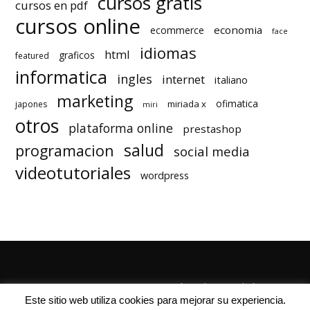
cursos gratis
cursos en pdf
cursos online
economia
ecommerce
face
idiomas
html
graficos
featured
informatica
ingles
internet
italiano
marketing
ofimatica
miriada x
japones
miri
otros
plataforma online
prestashop
salud
programacion
social media
videotutoriales
wordpress
Quienes Somos
Autores
Politica de Privacidad
Este sitio web utiliza cookies para mejorar su experiencia.