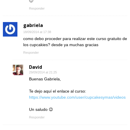
🙂
Responder
gabriela
18/09/2014 at 17:38
como debo proceder para realizar este curso gratuito de
los cupcakies? desde ya muchas gracias
Responder
David
29/09/2014 at 21:25
Buenas Gabriela,
Te dejo aquí el enlace al curso:
https://www.youtube.com/user/cupcakesymas/videos
Un saludo 😉
Responder