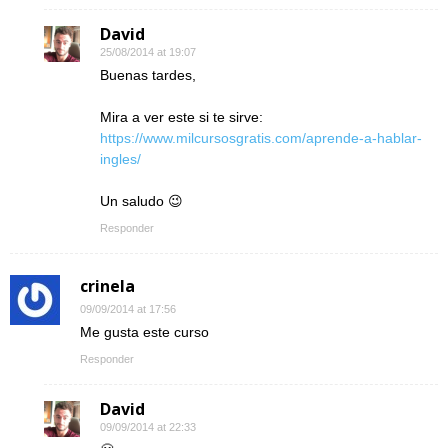
David
25/08/2014 at 19:07
Buenas tardes,
Mira a ver este si te sirve:
https://www.milcursosgratis.com/aprende-a-hablar-
ingles/
Un saludo 😉
Responder
crinela
09/09/2014 at 17:56
Me gusta este curso
Responder
David
09/09/2014 at 22:33