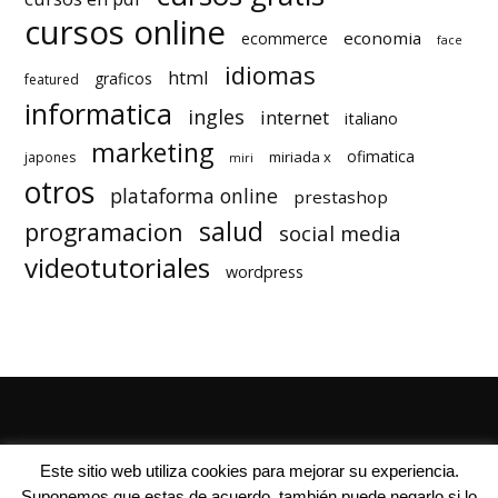
cursos online
economia
ecommerce
face
idiomas
html
graficos
featured
informatica
ingles
internet
italiano
marketing
ofimatica
miriada x
japones
miri
otros
plataforma online
prestashop
salud
programacion
social media
videotutoriales
wordpress
Quienes Somos
Autores
Politica de Privacidad
Este sitio web utiliza cookies para mejorar su experiencia.
Suponemos que estas de acuerdo, también puede negarlo si lo