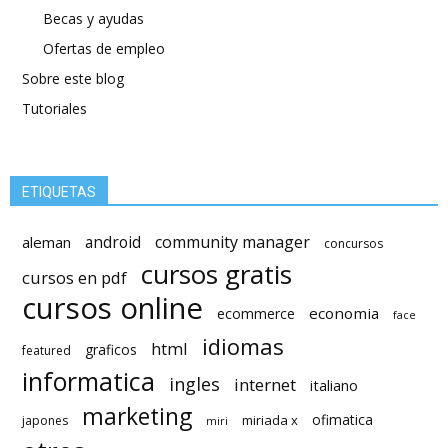
Becas y ayudas
Ofertas de empleo
Sobre este blog
Tutoriales
ETIQUETAS
android
community manager
aleman
concursos
cursos gratis
cursos en pdf
cursos online
economia
ecommerce
face
idiomas
html
graficos
featured
informatica
ingles
internet
italiano
marketing
ofimatica
miriada x
japones
miri