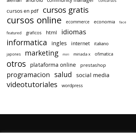
concursos
cursos gratis
cursos en pdf
cursos online
economia
ecommerce
face
idiomas
html
graficos
featured
informatica
ingles
internet
italiano
marketing
ofimatica
miriada x
japones
miri
otros
plataforma online
prestashop
salud
programacion
social media
videotutoriales
wordpress
Quienes Somos
Autores
Politica de Privacidad