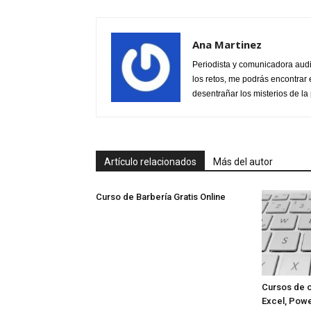
Ana Martinez
Periodista y comunicadora audi
los retos, me podrás encontrar 
desentrañar los misterios de la 
Artículo relacionados
Más del autor
Curso de Barbería Gratis Online
Cursos de o
Excel, Powe