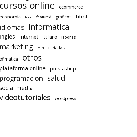
cursos online
ecommerce
html
economia
graficos
featured
face
informatica
idiomas
ingles
internet
italiano
japones
marketing
miriada x
miri
otros
ofimatica
plataforma online
prestashop
salud
programacion
social media
videotutoriales
wordpress