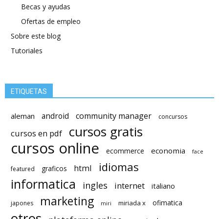
Becas y ayudas
Ofertas de empleo
Sobre este blog
Tutoriales
ETIQUETAS
android
community manager
aleman
concursos
cursos gratis
cursos en pdf
cursos online
economia
ecommerce
face
idiomas
html
graficos
featured
informatica
ingles
internet
italiano
marketing
ofimatica
miriada x
japones
miri
otros