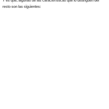
Y es que, algunas de las características que lo distinguen del
resto son las siguientes: