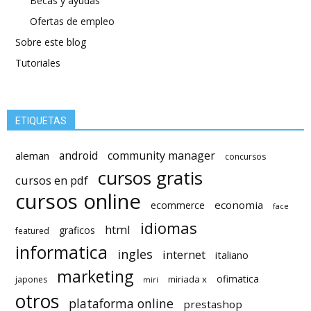
Becas y ayudas
Ofertas de empleo
Sobre este blog
Tutoriales
ETIQUETAS
android
community manager
aleman
concursos
cursos gratis
cursos en pdf
cursos online
economia
ecommerce
face
idiomas
html
graficos
featured
informatica
ingles
internet
italiano
marketing
ofimatica
miriada x
japones
miri
otros
plataforma online
prestashop