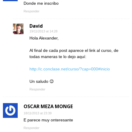
Donde me inscribo
Responder
David
19/11/2013 at 14:28
Hola Alexander,
Al final de cada post aparece el link al curso, de
todas maneras te lo dejo aquí:
http://c.conclase.net/curso/?cap=000#inicio
Un saludo 😉
Responder
OSCAR MEZA MONGE
18/11/2013 at 23:39
E parece muy onteresante
Responder