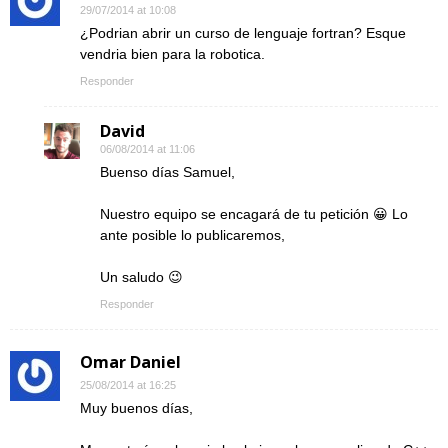
29/07/2014 at 10:08
¿Podrian abrir un curso de lenguaje fortran? Esque
vendria bien para la robotica.
Responder
David
06/08/2014 at 11:06
Buenso días Samuel,
Nuestro equipo se encagará de tu petición 😀 Lo
ante posible lo publicaremos,
Un saludo 😉
Responder
Omar Daniel
25/08/2014 at 16:25
Muy buenos días,