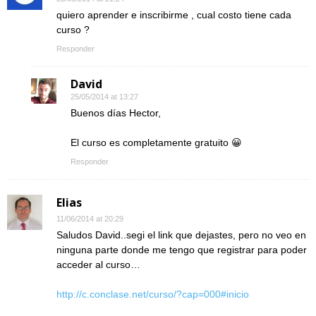
quiero aprender e inscribirme , cual costo tiene cada
curso ?
Responder
David
25/05/2014 at 13:27
Buenos días Hector,
El curso es completamente gratuito 😀
Responder
Elias
11/06/2014 at 20:29
Saludos David..segi el link que dejastes, pero no veo en
ninguna parte donde me tengo que registrar para poder
acceder al curso…
http://c.conclase.net/curso/?cap=000#inicio