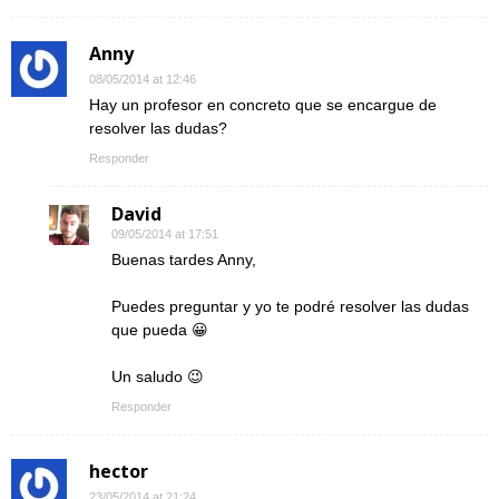
Anny
08/05/2014 at 12:46
Hay un profesor en concreto que se encargue de
resolver las dudas?
Responder
David
09/05/2014 at 17:51
Buenas tardes Anny,
Puedes preguntar y yo te podré resolver las dudas
que pueda 😀
Un saludo 😉
Responder
hector
23/05/2014 at 21:24