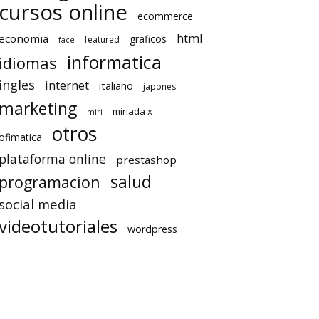
cursos online
ecommerce
html
economia
graficos
featured
face
informatica
idiomas
ingles
internet
italiano
japones
marketing
miriada x
miri
otros
ofimatica
plataforma online
prestashop
salud
programacion
social media
videotutoriales
wordpress