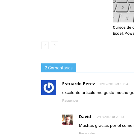
Cursos de o
Excel, Powe
2 Comentarios
Estuardo Perez
12/12/2013 at 19:54
excelente articulo me gusto mucho gra
Responder
David
12/12/2013 at 20:13
Muchas gracias por el comen
Responder