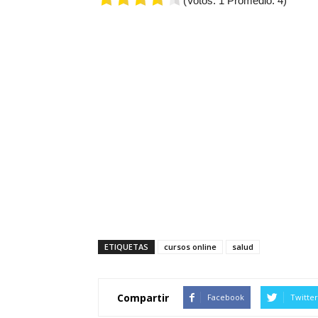
(Votos:
1
Promedio:
4
)
ETIQUETAS
cursos online
salud
Compartir
Facebook
Twitter