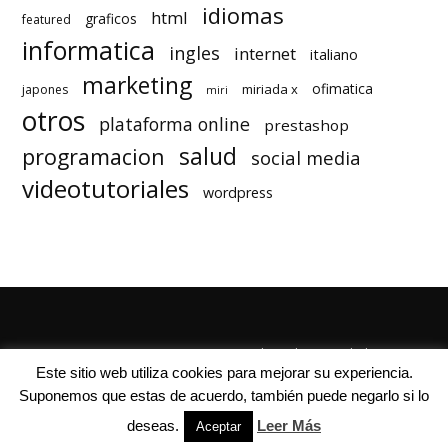
idiomas
html
graficos
featured
informatica
ingles
internet
italiano
marketing
ofimatica
miriada x
japones
miri
otros
plataforma online
prestashop
salud
programacion
social media
videotutoriales
wordpress
Quienes Somos
Autores
Politica de Privacidad
Este sitio web utiliza cookies para mejorar su experiencia.
Suponemos que estas de acuerdo, también puede negarlo si lo
deseas.
Leer Más
Aceptar
© Mil Cursos Gratis 2018