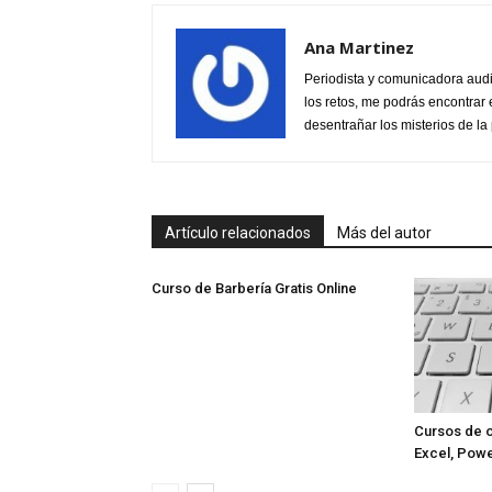
Ana Martinez
Periodista y comunicadora audi
los retos, me podrás encontrar 
desentrañar los misterios de la 
Artículo relacionados
Más del autor
Curso de Barbería Gratis Online
Cursos de o
Excel, Powe