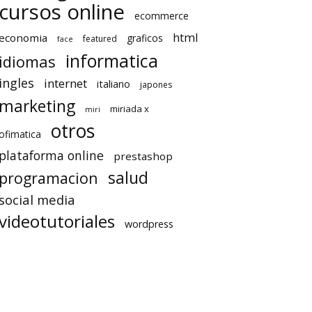
cursos online
ecommerce
html
economia
graficos
featured
face
informatica
idiomas
ingles
internet
italiano
japones
marketing
miriada x
miri
otros
ofimatica
plataforma online
prestashop
salud
programacion
social media
videotutoriales
wordpress