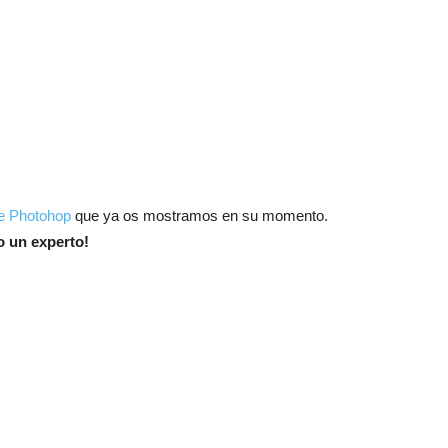
de Photohop
que ya os mostramos en su momento.
o un experto!