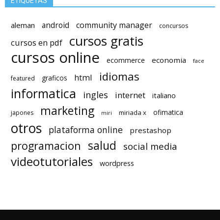
ETIQUETAS
android
community manager
aleman
concursos
cursos gratis
cursos en pdf
cursos online
economia
ecommerce
face
idiomas
html
graficos
featured
informatica
ingles
internet
italiano
marketing
ofimatica
miriada x
japones
miri
otros
plataforma online
prestashop
salud
programacion
social media
videotutoriales
wordpress