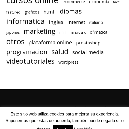
cursos online
economia
ecommerce
face
idiomas
html
graficos
featured
informatica
ingles
internet
italiano
marketing
ofimatica
miriada x
japones
miri
otros
plataforma online
prestashop
salud
programacion
social media
videotutoriales
wordpress
Quienes Somos
Autores
Politica de Privacidad
Este sitio web utiliza cookies para mejorar su experiencia.
Suponemos que estas de acuerdo, también puede negarlo si lo