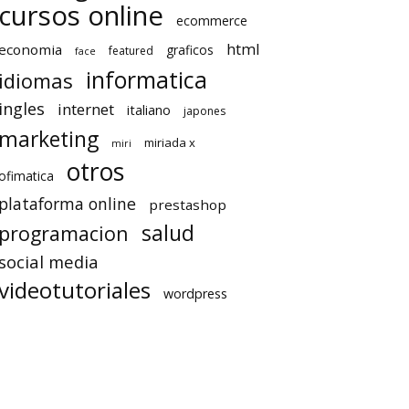
cursos online
ecommerce
html
economia
graficos
featured
face
informatica
idiomas
ingles
internet
italiano
japones
marketing
miriada x
miri
otros
ofimatica
plataforma online
prestashop
salud
programacion
social media
videotutoriales
wordpress