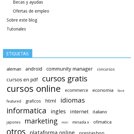
Becas y ayudas
Ofertas de empleo
Sobre este blog
Tutoriales
ETIQUETAS
android
community manager
aleman
concursos
cursos gratis
cursos en pdf
cursos online
economia
ecommerce
face
idiomas
html
graficos
featured
informatica
ingles
internet
italiano
marketing
ofimatica
miriada x
japones
miri
otros
plataforma online
prestashop